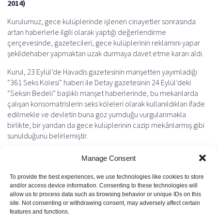
2014)
e
i
t
e
e
r
b
l
s
g
a
e
Kurulumuz, gece kulüplerinde işlenen cinayetler sonrasında
o
A
r
d
artan haberlerle ilgili olarak yaptığı değerlendirme
o
p
a
s
çerçevesinde, gazetecileri, gece kulüplerinin reklamını yapar
şekildehaber yapmaktan uzak durmaya davet etme kararı aldı.
k
p
m
Kurul, 23 Eylül’de Havadis gazetesinin manşetten yayımladığı
“361 Seks Kölesi” haberi ile Detay gazetesinin 24 Eylül’deki
“Seksin Bedeli” başlıklı manşet haberlerinde, bu mekanlarda
çalışan konsomatrislerin seks köleleri olarak kullanıldıkları ifade
edilmekle ve devletin buna göz yumduğu vurgulanmakla
birlikte, bir yandan da gece kulüplerinin cazip mekânlarmış gibi
sunulduğunu belirlemiştir.
Kurulumuz, ülkenin en önemli sorunlarından birisi olan gece
Manage Consent
kulüpleriyle ilgili haber yapmanın gazetecilerin doğal görevleri
arasında bulunduğunu vurgulamakla birlikte, kaş yaparken göz
To provide the best experiences, we use technologies like cookies to store
çıkarmak gerekmediğini, sorumlu yayıncılık anlayışı gereği gece
and/or access device information. Consenting to these technologies will
allow us to process data such as browsing behavior or unique IDs on this
kulüplerine gitmeyi özendirecek tarzda habercilik yapmaktan
site. Not consenting or withdrawing consent, may adversely affect certain
uzak durulmasının zorunlu olduğunu hatırlatma kararı almıştır.
features and functions.