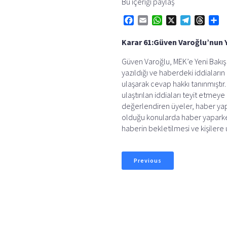
Bu içeriği paylaş
F
E
W
X
T
T
S
a
m
h
e
h
h
Karar 61:
Güven Varoğlu’nun Ye
c
a
a
l
r
a
e
i
t
e
e
r
Güven Varoğlu, MEK’e Yeni Bakış 
b
l
s
g
a
e
yazıldığı ve haberdeki iddialar
o
A
r
d
ulaşarak cevap hakkı tanınmıştır.
o
p
a
s
ulaştırılan iddiaları teyit etmey
değerlendiren üyeler, haber yapıl
k
p
m
olduğu konularda haber yaparken 
haberin bekletilmesi ve kişilere
Previous