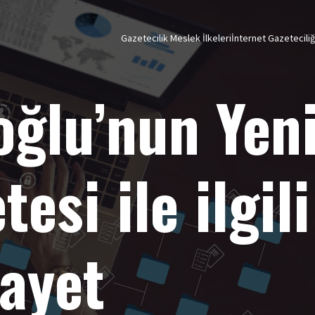
Gazetecilik Meslek İlkeleri
İnternet Gazetecili
oğlu’nun Yen
esi ile ilgili
kayet