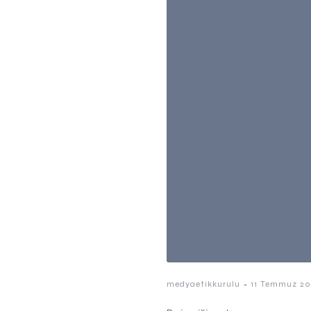
-
medyaetikkurulu
11 Temmuz 20