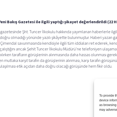
ni Bakış Gazetesi ile ilgili yaptığı şikayet değerlendirildi (22 
gazetesinde Şht. Tuncer İlkokulu hakkında yayımlanan haberlerle ilgili
ın doğru olmadığı yönünde yazılı şikâyette bulunmuştur. Haberi yazan
 Çimendal savunmasında kendisiyle ilgili tüm iddiaları ret ederek, kend
e çalıştığını ancak Şehit Tuncer İlkokulu Müdürü’ne telefoniyen ulaşama
ırken tarafların görüşlerinin alınmasında daha hassas olunması gerektiğ
mutlaka karşıt tarafın da görüşlerinin alınması, karşı tarafın görüşü
 ulaşılması etik açıdan daha doğru olacağı görüşünde hem fikir oldu.
To provide t
device infor
as browsing 
may adversel