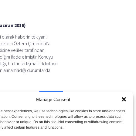
Haziran 2016)
 olarak haberin tek yanlı
 gazeteci Özlem Çimendal’a
isine veliler tarafından
dığını ifade etmiştir. Konuyu
i, bu tür tartışmalı iddiaların
nün alınamadığı durumlarda
Next
Manage Consent
he best experiences, we use technologies like cookies to store and/or access
mation. Consenting to these technologies will allow us to process data such
behavior or unique IDs on this site. Not consenting or withdrawing consent,
y affect certain features and functions.