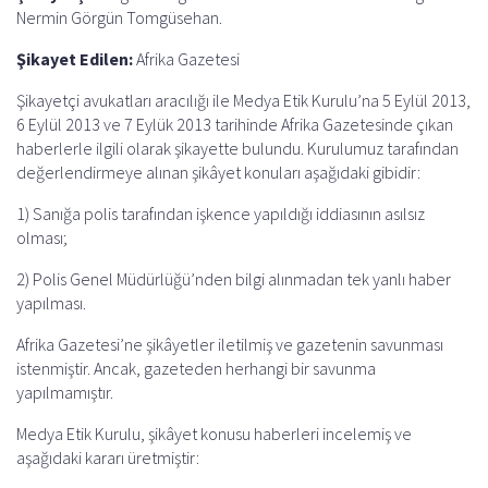
o
A
r
d
Nermin Görgün Tomgüsehan.
o
p
a
s
Şikayet Edilen:
Afrika Gazetesi
k
p
m
Şikayetçi avukatları aracılığı ile Medya Etik Kurulu’na 5 Eylül 2013,
6 Eylül 2013 ve 7 Eylük 2013 tarihinde Afrika Gazetesinde çıkan
haberlerle ilgili olarak şikayette bulundu. Kurulumuz tarafından
değerlendirmeye alınan şikâyet konuları aşağıdaki gibidir:
1) Sanığa polis tarafından işkence yapıldığı iddiasının asılsız
olması;
2) Polis Genel Müdürlüğü’nden bilgi alınmadan tek yanlı haber
yapılması.
Afrika Gazetesi’ne şikâyetler iletilmiş ve gazetenin savunması
istenmiştir. Ancak, gazeteden herhangi bir savunma
yapılmamıştır.
Medya Etik Kurulu, şikâyet konusu haberleri incelemiş ve
aşağıdaki kararı üretmiştir: