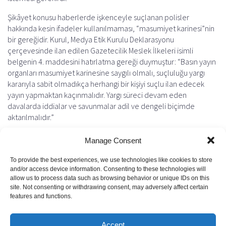
Şikâyet konusu haberlerde işkenceyle suçlanan polisler
hakkında kesin ifadeler kullanılmaması, “masumiyet karinesi”nin
bir gereğidir. Kurul, Medya Etik Kurulu Deklarasyonu
çerçevesinde ilan edilen Gazetecilik Meslek İlkeleri isimli
belgenin 4. maddesini hatırlatma gereği duymuştur: “Basın yayın
organları masumiyet karinesine saygılı olmalı, suçluluğu yargı
kararıyla sabit olmadıkça herhangi bir kişiyi suçlu ilan edecek
yayın yapmaktan kaçınmalıdır. Yargı süreci devam eden
davalarda iddialar ve savunmalar adil ve dengeli biçimde
aktarılmalıdır.”
Söz konusu olayla ilgili işkence iddiaları 2011 yılında da
Manage Consent
gündeme gelmiş ve medyaya yansımıştır. Ancak o günden beri
bağımsız bir kurum tarafından etkin bir soruşturma yürütülmediği
To provide the best experiences, we use technologies like cookies to store
anlaşılmaktadır. Bu türden yayınların, işkence iddialarının
and/or access device information. Consenting to these technologies will
allow us to process data such as browsing behavior or unique IDs on this
bağımsız kurullar tarafından ciddiyetle ele alınmasını
site. Not consenting or withdrawing consent, may adversely affect certain
sağlayacağını umuyoruz.
features and functions.
Previous
Next
Accept