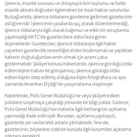
İşkence, insanlık onurunu ve dolayısıyla tüm toplumu ve hatta
insanlık ailesini doğrudan ilgilendiren bir insan hakları sorunudur.
Bu bağlamda, işkence iddialarını gündeme getirmek gazetecinin
aslî görevidir. İşkencenin yasalarda suç olarak düzenlenmediği,
işkence iddialarıyla ilgili olarak bağımsız ve etkin bir soruşturma
yapılmadığı KKTC’de gazetecilere daha fazla görev
düşmektedir. Gazeteciler, işkence iddialarıyla ilgili haber
yaparken gazetecilik nesnelliğini elden bırakmamalı ve yaptıkları
haberin doğruluğundan emin olmak için azami çaba
göstermelidir. Şikâyet konusu haberlerde, işkence gördüğü iddia
edilen kişinin babası ile görüşülmüş, işkence gördüğü iddia
edilen kişinin darp edilmiş olduğuna ilişkin fotoğraflara ve aynı
zamanda Amerikan Elçiliği’nin yazışmalarına ulaşılmıştır.
Haberlerde, Polis Genel Müdürlüğü’ne veya şikâyet edilen
polislere ulaşılmaya çalışıldığı yönünde bir bilgi yoktur. Sadece,
Polis Genel Müdürlüğü’nün haberle ilgili herhangi bir açıklama
yapmadığı ifade edilmiştir. Buradan, açıklama yapılsaydı,
gazetede yer verilecekti anlamı çıkmaktadır. Yine de,
gazetecinin, böylesine ciddi bir konuda ilgili kurumdan açıklama
istemesi gerekirdi.