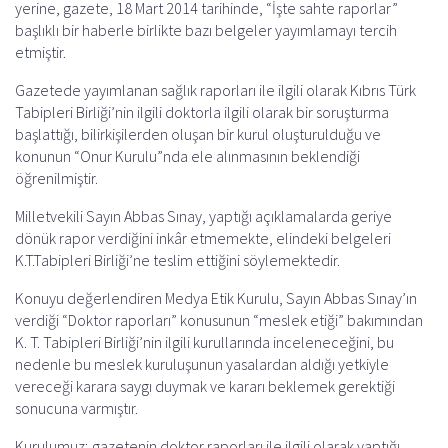
yerine, gazete, 18 Mart 2014 tarihinde, “İşte sahte raporlar”
başlıklı bir haberle birlikte bazı belgeler yayımlamayı tercih
etmiştir.
Gazetede yayımlanan sağlık raporları ile ilgili olarak Kıbrıs Türk
Tabipleri Birliği’nin ilgili doktorla ilgili olarak bir soruşturma
başlattığı, bilirkişilerden oluşan bir kurul oluşturulduğu ve
konunun “Onur Kurulu”nda ele alınmasının beklendiği
öğrenilmiştir.
Milletvekili Sayın Abbas Sınay, yaptığı açıklamalarda geriye
dönük rapor verdiğini inkâr etmemekte, elindeki belgeleri
K.T.Tabipleri Birliği’ne teslim ettiğini söylemektedir.
Konuyu değerlendiren Medya Etik Kurulu, Sayın Abbas Sınay’ın
verdiği “Doktor raporları” konusunun “meslek etiği” bakımından
K. T. Tabipleri Birliği’nin ilgili kurullarında inceleneceğini, bu
nedenle bu meslek kuruluşunun yasalardan aldığı yetkiyle
vereceği karara saygı duymak ve kararı beklemek gerektiği
sonucuna varmıştır.
Kurulumuz; gazetenin doktor raporları ile ilgili olarak yaptığı