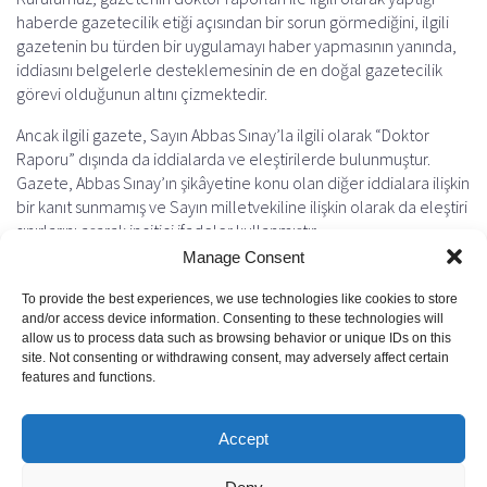
haberde gazetecilik etiği açısından bir sorun görmediğini, ilgili
gazetenin bu türden bir uygulamayı haber yapmasının yanında,
iddiasını belgelerle desteklemesinin de en doğal gazetecilik
görevi olduğunun altını çizmektedir.
Ancak ilgili gazete, Sayın Abbas Sınay’la ilgili olarak “Doktor
Raporu” dışında da iddialarda ve eleştirilerde bulunmuştur.
Gazete, Abbas Sınay’ın şikâyetine konu olan diğer iddialara ilişkin
bir kanıt sunmamış ve Sayın milletvekiline ilişkin olarak da eleştiri
sınırlarını aşarak incitici ifadeler kullanmıştır.
Manage Consent
Kurulumuz, ayrıca, suçlanan kişilere “cevap hakkı” kapsamında
savunma imkânı tanımanın doğru bir gazetecilik davranışı
To provide the best experiences, we use technologies like cookies to store
olacağını hatırlatırlatmakta; özellikle haber hazırlığı safhasında
and/or access device information. Consenting to these technologies will
allow us to process data such as browsing behavior or unique IDs on this
suçlanan kişilerin ifadelerine başvurulmasının önemine dikkat
site. Not consenting or withdrawing consent, may adversely affect certain
çekmektedir.
features and functions.
Previous
Next
Accept