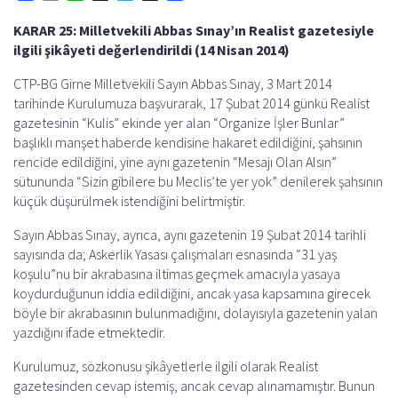
a
m
h
e
h
h
KARAR 25: Milletvekili Abbas Sınay’ın Realist gazetesiyle
c
a
a
l
r
a
ilgili şikâyeti değerlendirildi (14 Nisan 2014)
e
i
t
e
e
r
b
l
s
g
a
e
CTP-BG Girne Milletvekili Sayın Abbas Sınay, 3 Mart 2014
o
A
r
d
tarihinde Kurulumuza başvurarak, 17 Şubat 2014 günkü Realist
o
p
a
s
gazetesinin “Kulis” ekinde yer alan “Organize İşler Bunlar”
başlıklı manşet haberde kendisine hakaret edildiğini, şahsının
k
p
m
rencide edildiğini, yine aynı gazetenin “Mesajı Olan Alsın”
sütununda “Sizin gibilere bu Meclis’te yer yok” denilerek şahsının
küçük düşürülmek istendiğini belirtmiştir.
Sayın Abbas Sınay, ayrıca, aynı gazetenin 19 Şubat 2014 tarihli
sayısında da; Askerlik Yasası çalışmaları esnasında “31 yaş
koşulu”nu bir akrabasına iltimas geçmek amacıyla yasaya
koydurduğunun iddia edildiğini, ancak yasa kapsamına girecek
böyle bir akrabasının bulunmadığını, dolayısıyla gazetenin yalan
yazdığını ifade etmektedir.
Kurulumuz, sözkonusu şikâyetlerle ilgili olarak Realist
gazetesinden cevap istemiş, ancak cevap alınamamıştır. Bunun