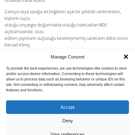
oldukları ifade edildi.
Zanlıya veya sanığa ait bilgilerin açık bir şekilde verilmesinin,
kişilerin suçlu
olduğu önyargısı doğurmakta olduğu hatırlatılan MEK
açıklamasında, sözü
edilen yayınların suçluluğu kesinleşmemiş sanıkların daha sonra
beraat etmiş
olsalar bile toplum içindeki statüleri, şeref ve haysiyetleri
Manage Consent
olumsuz yönde
etkilenmesine sebep olduğu vurgulandı.
To provide the best experiences, we use technologies like cookies to store
and/or access device information. Consenting to these technologies will
MEDYA ETİK KURULU
allow us to process data such as browsing behavior or unique IDs on this
site. Not consenting or withdrawing consent, may adversely affect certain
features and functions.
Previous
Next
Accept
Deny
© 2026 Medya Etik Kurulu. Created with
using WordPress and
View preferences