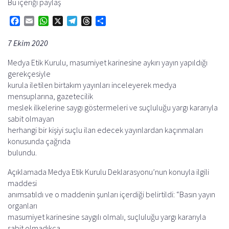
Bu içeriği paylaş
F
E
W
X
T
T
S
a
m
h
e
h
h
7 Ekim 2020
c
a
a
l
r
a
e
i
t
e
e
r
Medya Etik Kurulu, masumiyet karinesine aykırı yayın yapıldığı
b
l
s
g
a
e
gerekçesiyle
o
A
r
d
kurula iletilen birtakım yayınları inceleyerek medya
o
p
a
s
mensuplarına, gazetecilik
meslek ilkelerine saygı göstermeleri ve suçluluğu yargı kararıyla
k
p
m
sabit olmayan
herhangi bir kişiyi suçlu ilan edecek yayınlardan kaçınmaları
konusunda çağrıda
bulundu.
Açıklamada Medya Etik Kurulu Deklarasyonu’nun konuyla ilgili
maddesi
anımsatıldı ve o maddenin şunları içerdiği belirtildi: “Basın yayın
organları
masumiyet karinesine saygılı olmalı, suçluluğu yargı kararıyla
sabit olmadıkça