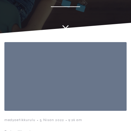
-
-
medyaetikkurulu
5 Nisan 2022
9:26 am