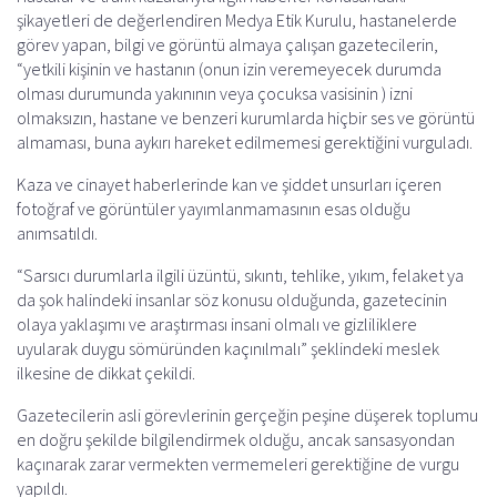
şikayetleri de değerlendiren Medya Etik Kurulu, hastanelerde
görev yapan, bilgi ve görüntü almaya çalışan gazetecilerin,
“yetkili kişinin ve hastanın (onun izin veremeyecek durumda
olması durumunda yakınının veya çocuksa vasisinin ) izni
olmaksızın, hastane ve benzeri kurumlarda hiçbir ses ve görüntü
almaması, buna aykırı hareket edilmemesi gerektiğini vurguladı.
Kaza ve cinayet haberlerinde kan ve şiddet unsurları içeren
fotoğraf ve görüntüler yayımlanmamasının esas olduğu
anımsatıldı.
“Sarsıcı durumlarla ilgili üzüntü, sıkıntı, tehlike, yıkım, felaket ya
da şok halindeki insanlar söz konusu olduğunda, gazetecinin
olaya yaklaşımı ve araştırması insani olmalı ve gizliliklere
uyularak duygu sömüründen kaçınılmalı” şeklindeki meslek
ilkesine de dikkat çekildi.
Gazetecilerin asli görevlerinin gerçeğin peşine düşerek toplumu
en doğru şekilde bilgilendirmek olduğu, ancak sansasyondan
kaçınarak zarar vermekten vermemeleri gerektiğine de vurgu
yapıldı.