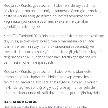
e
i
t
e
e
r
Medya Etik Kurulu, gazetecilerin haberlerinde teyit edilmiş
b
l
s
g
a
e
bilgileri yansıtmaları, masumiyet karinesine özen göstermeleri,
o
A
r
d
hasta haklarına saygı göstermeleri, nefret söylemlerinden
o
p
a
s
kaçınmaları yönündeki bazı meslek ilkelerine uymaları
gerektiğine dikkat çekti.
k
p
m
Kıbrıs Tük Tabipleri Birliği’nin bir doktor hakkında herhangi bir suç
duyurusu, şikayet veya soruşturma olmamasına karşın, açık
isminin ve resminin yayımlanarak onurunun zedelendiği ve
mesleki itibarının olumsuz yönde etkilendiği şeklindeki şikayetini
değerlendiren MEK, haberlerde karşı tarafın görüşlerine yer
verilmesinin önemine işaret etti.
Medya Etik Kurulu, gazetecilerin, habere konu olan kişileri
aramaları, onlara haberdeki iddialara cevap verme fırsatı
tanımaları, haberde sözü edilen bireyler, kurumlar ve yerler
hakkında teyit edebildiği bilgiyi doğru ve ayrıntılı bir şekilde
aktarmak konusunda dikkatli davranmaları gerektiğini kaydetti.
HASTALAR KAZALAR
Hastalar ve trafik kazalarıyla ilgili haberler konusundaki