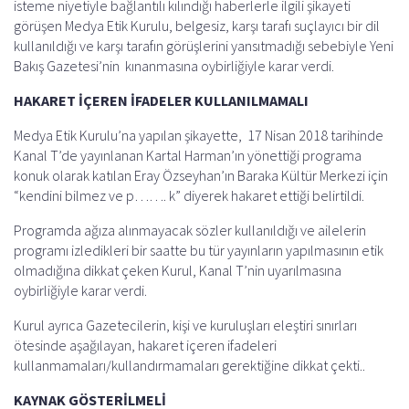
isteme niyetiyle bağlantılı kılındığı haberlerle ilgili şikayeti
görüşen Medya Etik Kurulu, belgesiz, karşı tarafı suçlayıcı bir dil
kullanıldığı ve karşı tarafın görüşlerini yansıtmadığı sebebiyle Yeni
Bakış Gazetesi’nin kınanmasına oybirliğiyle karar verdi.
HAKARET İÇEREN İFADELER KULLANILMAMALI
Medya Etik Kurulu’na yapılan şikayette, 17 Nisan 2018 tarihinde
Kanal T’de yayınlanan Kartal Harman’ın yönettiği programa
konuk olarak katılan Eray Özseyhan’ın Baraka Kültür Merkezi için
“kendini bilmez ve p……. k” diyerek hakaret ettiği belirtildi.
Programda ağıza alınmayacak sözler kullanıldığı ve ailelerin
programı izledikleri bir saatte bu tür yayınların yapılmasının etik
olmadığına dikkat çeken Kurul, Kanal T’nin uyarılmasına
oybirliğiyle karar verdi.
Kurul ayrıca Gazetecilerin, kişi ve kuruluşları eleştiri sınırları
ötesinde aşağılayan, hakaret içeren ifadeleri
kullanmamaları/kullandırmamaları gerektiğine dikkat çekti..
KAYNAK GÖSTERİLMELİ