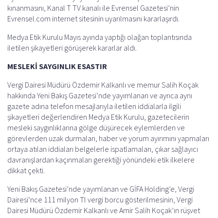
o
A
r
d
kınanmasını, Kanal T TV kanalı ile Evrensel Gazetesi’nin
o
p
a
s
Evrensel.com internet sitesinin uyarılmasını kararlaşırdı.
k
p
m
Medya Etik Kurulu Mayıs ayında yaptığı olağan toplantısında
iletilen şikayetleri görüşerek kararlar aldı.
MESLEKİ SAYGINLIK ESASTIR
Vergi Dairesi Müdürü Özdemir Kalkanlı ve memur Salih Koçak
hakkında Yeni Bakış Gazetesi’nde yayımlanan ve ayrıca aynı
gazete adına telefon mesajlarıyla iletilen iddialarla ilgili
şikayetleri değerlendiren Medya Etik Kurulu, gazetecilerin
mesleki saygınlıklarına gölge düşürecek eylemlerden ve
görevlerden uzak durmaları, haber ve yorum ayırımını yapmaları
ortaya atılan iddiaları belgelerle ispatlamaları, çıkar sağlayıcı
davranışlardan kaçınmaları gerektiği yönündeki etik ilkelere
dikkat çekti.
Yeni Bakış Gazetesi’nde yayımlanan ve GİFA Holding’e, Vergi
Dairesi’nce 111 milyon Tl vergi borcu gösterilmesinin, Vergi
Dairesi Müdürü Özdemir Kalkanlı ve Amir Salih Koçak’ın rüşvet