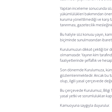
e
i
t
e
e
r
b
l
s
g
a
e
Yapılan inceleme sonucunda söz k
o
A
r
d
yükümlülükleri bakımından önemli 
o
p
a
s
kuruma yöneltilmediği ve karşı t
tanınması, gazetecilik mesleğinin
k
p
m
Bu haliyle söz konusu yayın, kam
biçiminde sunulmasından ibaret 
Kurulumuzun dikkat çektiği bir d
olmamasıdır. Yayının kim tarafınd
faaliyetlerinde şeffaflık ve hesap
Son dönemde Kurulumuza, künyesi 
gözlemlenmektedir. Ancak bu tür
olup, ilgili yasal çerçevede değ
Bu çerçevede Kurulumuz, Bilgi Te
yasal yetki ve sorumlulukları ka
Kamuoyuna saygıyla duyurulur.