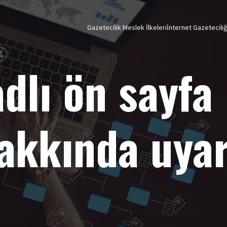
Gazetecilik Meslek İlkeleri
İnternet Gazetecili
dlı ön sayfa
akkında uyar