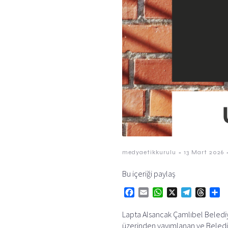
-
medyaetikkurulu
13 Mart 2026
Bu içeriği paylaş
F
E
W
X
T
T
S
a
m
h
e
h
h
Lapta Alsancak Çamlıbel Belediye
c
a
a
l
r
a
üzerinden yayımlanan ve Belediye