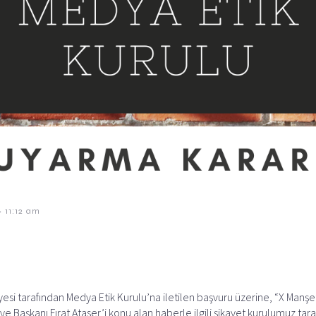
-
11:12 am
si tarafından Medya Etik Kurulu’na iletilen başvuru üzerine, “X Manşet
 Başkanı Fırat Ataser’i konu alan haberle ilgili şikayet kurulumuz tara