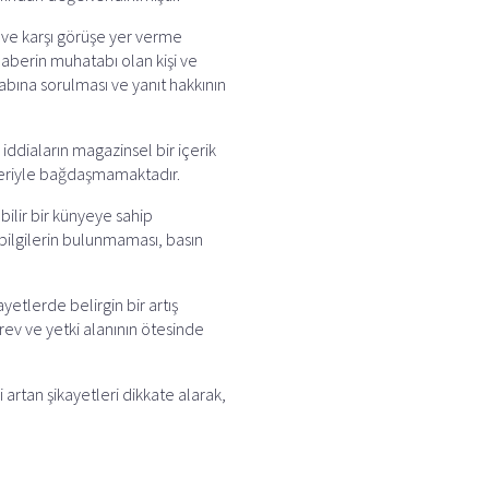
 ve karşı görüşe yer verme
haberin muhatabı olan kişi ve
abına sorulması ve yanıt hakkının
iddiaların magazinsel bir içerik
eleriyle bağdaşmamaktadır.
bilir bir künyeye sahip
 bilgilerin bulunmaması, basın
etlerde belirgin bir artış
v ve yetki alanının ötesinde
artan şikayetleri dikkate alarak,