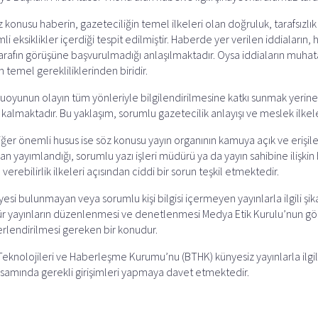
onusu haberin, gazeteciliğin temel ilkeleri olan doğruluk, tarafsızlık
eksiklikler içerdiği tespit edilmiştir. Haberde yer verilen iddiaların, 
arafın görüşüne başvurulmadığı anlaşılmaktadır. Oysa iddiaların muhat
 temel gerekliliklerinden biridir.
uoyunun olayın tüm yönleriyle bilgilendirilmesine katkı sunmak yerine 
kalmaktadır. Bu yaklaşım, sorumlu gazetecilik anlayışı ve meslek ilk
iğer önemli husus ise söz konusu yayın organının kamuya açık ve erişile
an yayımlandığı, sorumlu yazı işleri müdürü ya da yayın sahibine ilişkin
 verebilirlik ilkeleri açısından ciddi bir sorun teşkil etmektedir.
bulunmayan veya sorumlu kişi bilgisi içermeyen yayınlarla ilgili şikay
 yayınların düzenlenmesi ve denetlenmesi Medya Etik Kurulu’nun göre
erlendirilmesi gereken bir konudur.
knolojileri ve Haberleşme Kurumu’nu (BTHK) künyesiz yayınlarla ilgili 
psamında gerekli girişimleri yapmaya davet etmektedir.