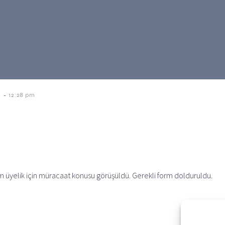
-
4
12:28 pm
 üyelik için müracaat konusu görüşüldü. Gerekli form dolduruldu.