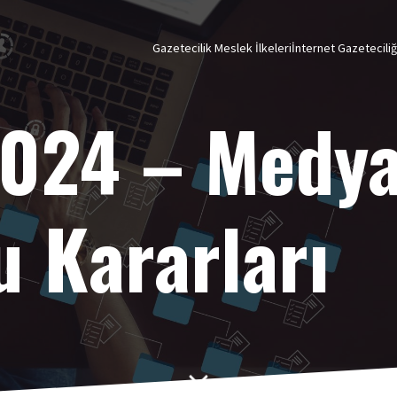
Gazetecilik Meslek İlkeleri
İnternet Gazetecili
2024 – Medy
u Kararları