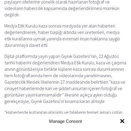
paylaşım sitelerine yönelik olarak hazırlanan fotoğraf ve
e
i
t
e
e
r
videoların habercilik kapsamında değerlendirilmesi mümkün
b
l
s
g
a
e
değildir.
o
A
r
d
o
p
a
s
Medya Etik Kurulu kaza sonrası medyada yer alan haberleri
değerlendirerek, haber başlığı altında veri üretenleri, medya
k
p
m
etik kurallarına uymak yanında evrensel insan haklarına saygılı
davranmaya davet etti.
Dijital platformda yayın yapan Gıynık Gazetesi’nin, 22 Ağustos
tarihli haberini değerlendiren Medya Etik Kurulu, kaza ve çarpma
anının görüntüleriyle birlikte kişilerin kaza sonrası durumlarınının
hem fotoğraflarında hem de videolarında yansıtılmasının,
Gazetecilik Meslek İlkelerinin 27.maddesinde belirtilen “kaza ve
cinayet haberlerinde kan ve şiddet unsurları içeren fotoğraf ve
görüntüler yayımlanmamalıdır” ilkesine açıkça aykırı olduğu
gerekçesiyle, Gıynık Gazetesi’ni kınama kararı almıştır.
“Haberlerde kullanılan görüntü ve bilgilerin temel amacı üstün
kamu yararına hizmet etmektir” ifadelerini kullanan Medya Etik
Manage Consent
Kurulu, açıklamasında, hayatını kaybetmiş ya da yaralı kişilerin ilk