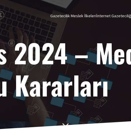
Gazetecilik Meslek İlkeleri
İnternet Gazetecili
s 2024 – Me
u Kararları