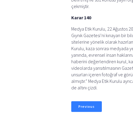
çekmiştir.
Karar 140
Medya Etik Kurulu, 22 Ağustos 20
Gıynık Gazetesi’ni kınayan bir b
sitelerine yönelik olarak hazırl
Kurulu, kaza sonrası medyada yer
yanında, evrensel insan haklarına
haberini değerlendiren kurul, k
videolarda yansıtılmasının Gazet
unsurları içeren fotoğraf ve gör
almıştır.” Medya Etik Kurulu ayr
de altını çizdi.
Previous