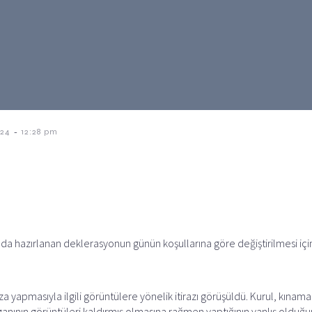
-
024
12:28 pm
a hazırlanan deklerasyonun günün koşullarına göre değiştirilmesi içi
za yapmasıyla ilgili görüntülere yönelik itirazı görüşüldü. Kurul, kınam
ganının görüntüleri kaldırmış olmasına rağmen yaptığının yanlış olduğ