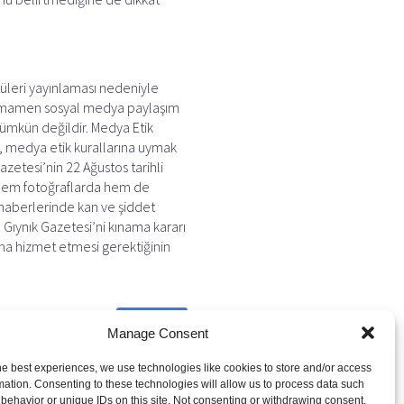
tüleri yayınlaması nedeniyle
sı tamamen sosyal medya paylaşım
mümkün değildir. Medya Etik
i, medya etik kurallarına uymak
zetesi’nin 22 Ağustos tarihli
n hem fotoğraflarda hem de
t haberlerinde kan ve şiddet
 Gıynık Gazetesi’ni kınama kararı
ına hizmet etmesi gerektiğinin
Next
Manage Consent
he best experiences, we use technologies like cookies to store and/or access
mation. Consenting to these technologies will allow us to process data such
behavior or unique IDs on this site. Not consenting or withdrawing consent,