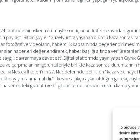
24 tarihinde bir askerin ölümüyle sonuçlanan trafik kazasındaki görün
ildiri paylaştı. Bildiri şöyle: “Güzelyurt’ta yaşanan ölümlü kaza sonra
anan fotoğraf ve videoların, habercilik kapsamında değerlendirilmesi 
 alan haberleri değerlendirerek, haber başlığı altında veri üretenler
 saygılı davranmaya davet etti. Dijital platformda yayın yapan Gıynık Ga
aza ve çarpma anının görüntüleriyle birlikte kaza sonrası durumlarını
ecilik Meslek İlkeleri’nin 27. Maddelerinde belirtilen “kaza ve cinaye
üntüler yayımlanmamalıdır” ilkesine açıkça aykırı olduğun gerekçesiyle
ıca haberlerdeki görüntü ve bilgilerin temel amacının üstün kamu yarar
To provide t
device infor
as browsing 