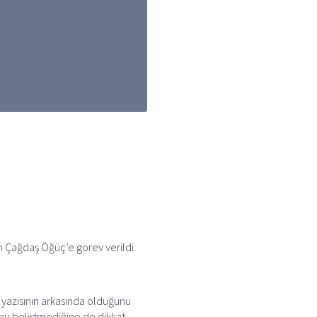
n Çağdaş Öğüç’e görev verildi.
a yazısının arkasında olduğunu
unu belirtmediğine de dikkat