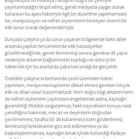
Başpiskopos’un Paskalya mesajının doğru bir çeviriyle
o
A
r
d
yayınlanmadığını tespit etmiş; genel medyada yaygın olarak
o
p
a
s
kullanılan bu ajans haberiyle ilgili bir düzeltme yapılmamasını
k
p
m
ise, manipülasyon ve nefret söylemlerini besleyen önemli bir
etik sorun olarak değerlendirmiştir.
Dünyada çatışma ya da sorun yaşanan bölgelerde farklı diller
arasında yapılan tercümelerde etik hassasiyetler
gözetilmediğinde, gerek terminoloji sorunu gerekse dil yapısı
nedeniyle anlamın bağlamından koptuğu ve daha iyi bir
habercilik için bu alanlarda çaba harcandığı bir gerçektir.
Özellikle çatışma ortamlarında çeviri üzerinden haber
yapılırken, medya mensuplarının dikkat etmesi gereken birçok
etik ve dilsel unsur bulunmaktadır. Hem doğru bilgi aktarımı hem
de nefret söyleminin yayılmasını engellemek adına, kaynağın
güvenilirliği titizlikle sorgulanmalı; farklı kaynakların konuyu nasıl
yansıttığına bakılmalı; mecaz ve deyimlerin doğrudan
çevrilmemesi; tarafsız bir dil kullanımına özen gösterilmesi;
terminoloji farklılıklarının göz ardı edilmemesi ya da
başkalaştırılmaması; kaynağın tırnak içinde kullandığı ifadeye