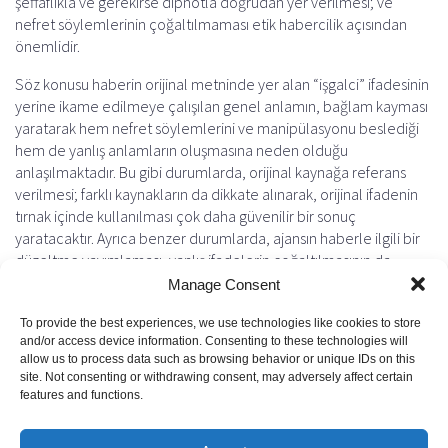
şeffaflıkla ve gerekirse dipnotla doğrudan yer verilmesi; ve
nefret söylemlerinin çoğaltılmaması etik habercilik açısından
önemlidir.
Söz konusu haberin orijinal metninde yer alan “işgalci” ifadesinin
yerine ikame edilmeye çalışılan genel anlamın, bağlam kayması
yaratarak hem nefret söylemlerini ve manipülasyonu beslediği
hem de yanlış anlamların oluşmasına neden olduğu
anlaşılmaktadır. Bu gibi durumlarda, orijinal kaynağa referans
verilmesi; farklı kaynakların da dikkate alınarak, orijinal ifadenin
tırnak içinde kullanılması çok daha güvenilir bir sonuç
yaratacaktır. Ayrıca benzer durumlarda, ajansın haberle ilgili bir
düzeltme yayımlaması, yanlış ifadelerin çoğaltılmasının da
önüne geçecektir.
Manage Consent
Buradan hareketle, Medya Etik Kurulu olarak, kamusal yayıncılık
To provide the best experiences, we use technologies like cookies to store
alanında önemli bir misyon üstlenen Türk Ajansı Kıbrıs’ı, söz
and/or access device information. Consenting to these technologies will
allow us to process data such as browsing behavior or unique IDs on this
konusu haberle ilgili kendi düzeltmesini yayımlamaya
site. Not consenting or withdrawing consent, may adversely affect certain
çağırıyoruz.
features and functions.
Previous
Next